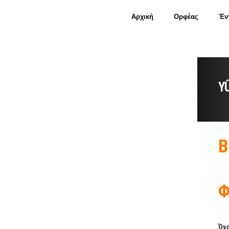
Αρχική
Ορφέας
Έν
Y
Β
Φ
Όνο