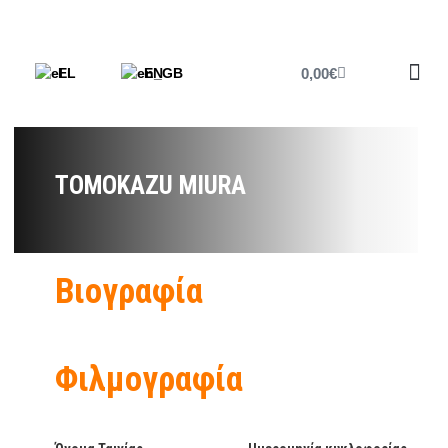
0,00
€
EL
EN
Έντυπο 
TOMOKAZU MIURA
Βιογραφία
Φιλμογραφία