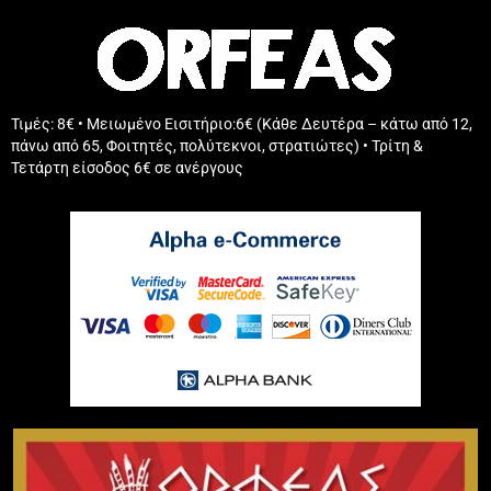
Τιμές: 8€ • Μειωμένο Εισιτήριο:6€ (Κάθε Δευτέρα – κάτω από 12,
πάνω από 65, Φοιτητές, πολύτεκνοι, στρατιώτες) • Τρίτη &
Τετάρτη είσοδος 6€ σε ανέργους