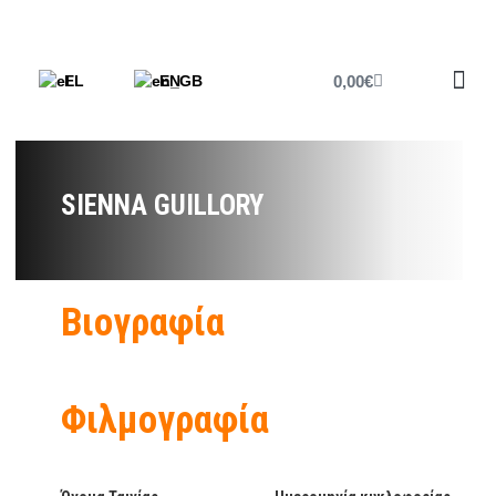
0,00
€
EL
EN
Έντυπο 
SIENNA GUILLORY
Βιογραφία
Φιλμογραφία