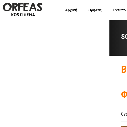
Αρχική
Ορφέας
Έντυπο
S
Β
Φ
Όνο