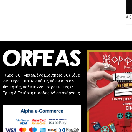
A C
Τιμές: 8€ • Μειωμένο Εισιτήριο:6€ (Κάθε
Δευτέρα – κάτω από 12, πάνω από 65,
Φοιτητές, πολύτεκνοι, στρατιώτες) •
Τρίτη & Τετάρτη είσοδος 6€ σε ανέργους