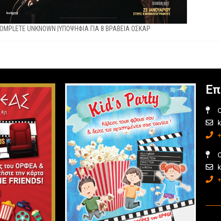
OMPLETE UNKNOWN |ΥΠΟΨΗΦΙΑ ΓΙΑ 8 ΒΡΑΒΕΙΑ ΟΣΚΑΡ
Επ
O
O