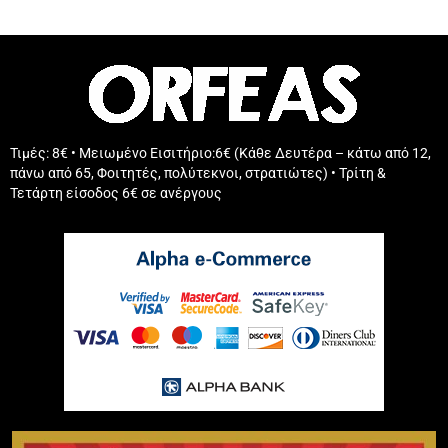
Τιμές: 8€ • Μειωμένο Εισιτήριο:6€ (Κάθε Δευτέρα – κάτω από 12,
πάνω από 65, Φοιτητές, πολύτεκνοι, στρατιώτες) • Τρίτη &
Τετάρτη είσοδος 6€ σε ανέργους