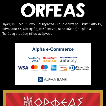
Τιμές: 8€ • Μειωμένο Εισιτήριο:6€ (Κάθε Δευτέρα – κάτω από 12,
πάνω από 65, Φοιτητές, πολύτεκνοι, στρατιώτες) • Τρίτη &
Τετάρτη είσοδος 6€ σε ανέργους