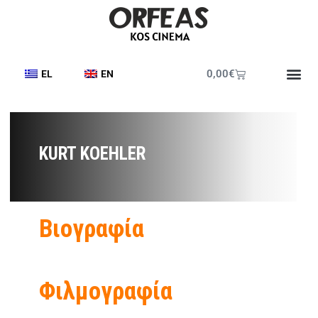
0,00
€
EL
EN
Έντυπο Π
KURT KOEHLER
Βιογραφία
Φιλμογραφία