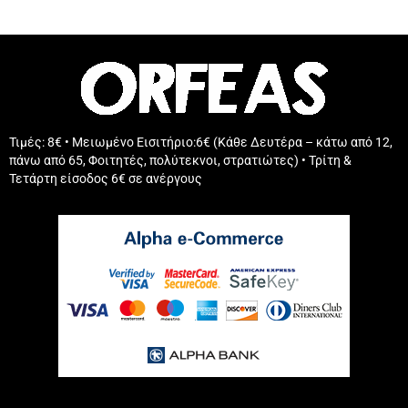
Τιμές: 8€ • Μειωμένο Εισιτήριο:6€ (Κάθε Δευτέρα – κάτω από 12,
πάνω από 65, Φοιτητές, πολύτεκνοι, στρατιώτες) • Τρίτη &
Τετάρτη είσοδος 6€ σε ανέργους