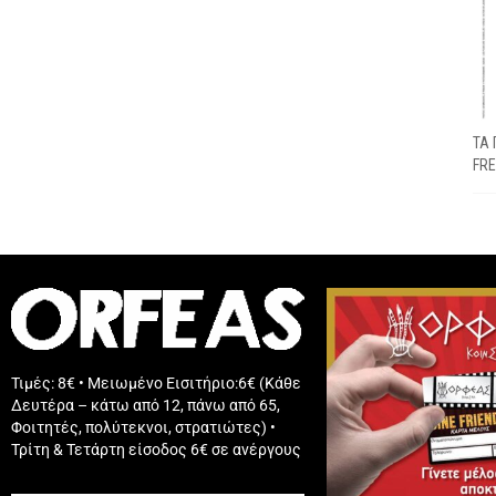
ΤΑ 
FRE
Τιμές: 8€ • Μειωμένο Εισιτήριο:6€ (Κάθε
Δευτέρα – κάτω από 12, πάνω από 65,
Φοιτητές, πολύτεκνοι, στρατιώτες) •
Τρίτη & Τετάρτη είσοδος 6€ σε ανέργους