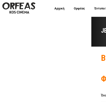
Αρχική
Ορφέας
Έντυπο
J
Β
Φ
Όνο