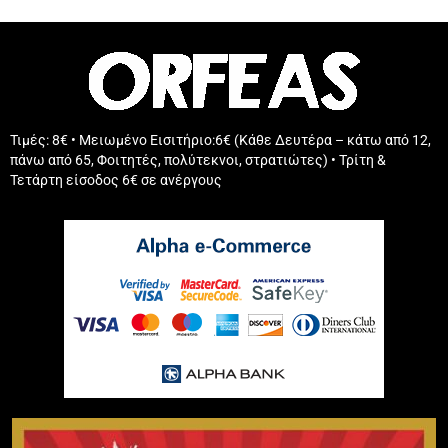
Τιμές: 8€ • Μειωμένο Εισιτήριο:6€ (Κάθε Δευτέρα – κάτω από 12,
πάνω από 65, Φοιτητές, πολύτεκνοι, στρατιώτες) • Τρίτη &
Τετάρτη είσοδος 6€ σε ανέργους