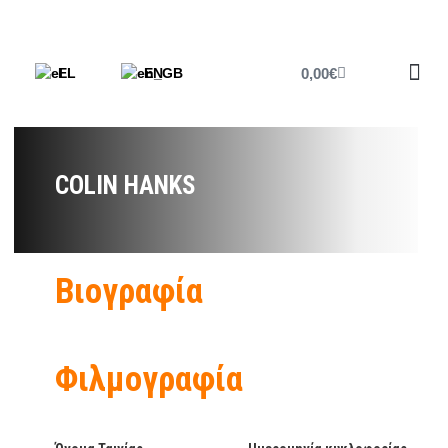
0,00
€
EL
EN
Έντυπο 
COLIN HANKS
Βιογραφία
Φιλμογραφία