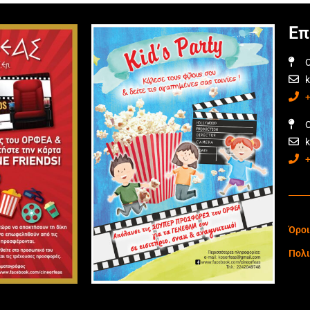
Επ
O
O
Όροι
Πολι