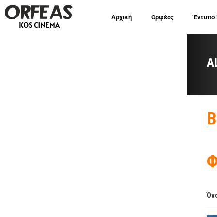
Αρχική
Ορφέας
Έντυπο
A
Β
Φ
Όνο