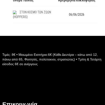
Όνομα Ταινίας
Ημερομηνία κυκλοφορίας
ΣΤΟΝ ΚΟΣΜΟ ΤΩΝ ΖΩΩΝ
06/06/2026
(HOPPERS)
Τιμές: 8€ • Μειωμένο Εισιτήριο:6€ (Κάθε Δευτέρα – κάτω από 12,
πάνω από 65, Φοιτητές, πολύτεκνοι, στρατιώτες) • Τρίτη & Τετάρτη
είσοδος 6€ σε ανέργους
Επικοινωνία