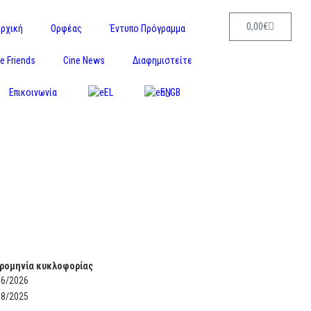
0,00
€
ρχική
Ορφέας
Έντυπο Πρόγραμμα
e Friends
Cine News
Διαφημιστείτε
Επικοινωνία
EL
EN
ρομηνία κυκλοφορίας
06/2026
08/2025