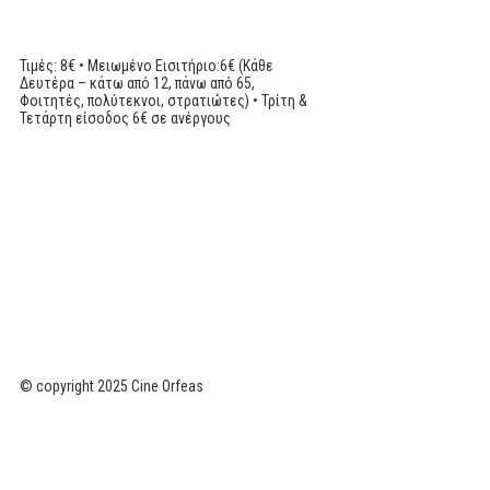
Τιμές: 8€ • Μειωμένο Εισιτήριο:6€ (Κάθε
Δευτέρα – κάτω από 12, πάνω από 65,
Φοιτητές, πολύτεκνοι, στρατιώτες) • Τρίτη &
Τετάρτη είσοδος 6€ σε ανέργους
© copyright 2025 Cine Orfeas