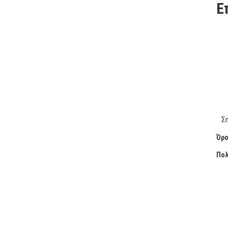
Ε
Σ
Όρο
Πολ