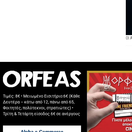
ΟΙ 
Τιμές: 8€ • Μειωμένο Εισιτήριο:6€ (Κάθε
Δευτέρα – κάτω από 12, πάνω από 65,
Φοιτητές, πολύτεκνοι, στρατιώτες) •
Τρίτη & Τετάρτη είσοδος 6€ σε ανέργους