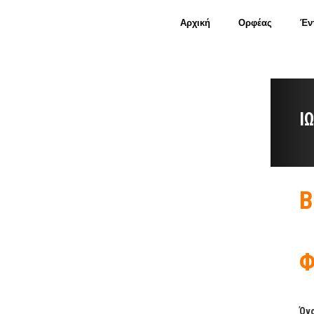
Αρχική
Ορφέας
Έν
Ι
Β
Φ
Όνο