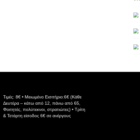
Τιμές: 8€ • Μειωμένο Εισιτήριο:6€ (Κάθε
Δευτέρα – κάτω από 12, πάνω από 65,
Φοιτητές, πολύτεκνοι, στρατιώτες) • Τρίτη
& Τετάρτη είσοδος 6€ σε ανέργους