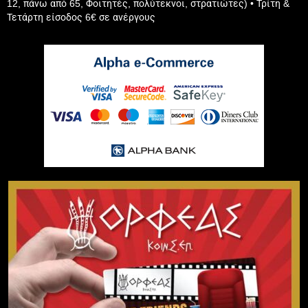
12, πάνω από 65, Φοιτητές, πολύτεκνοι, στρατιώτες) • Τρίτη &
Τετάρτη είσοδος 6€ σε ανέργους