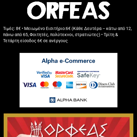
Τιμές: 8€ • Μειωμένο Εισιτήριο:6€ (Κάθε Δευτέρα – κάτω από 12,
πάνω από 65, Φοιτητές, πολύτεκνοι, στρατιώτες) • Τρίτη &
Τετάρτη είσοδος 6€ σε ανέργους