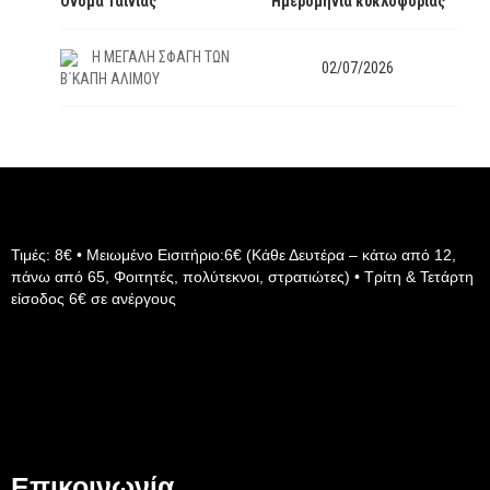
Όνομα Ταινίας
Ημερομηνία κυκλοφορίας
H ΜΕΓΑΛΗ ΣΦΑΓΗ ΤΩΝ
02/07/2026
Β΄KAΠΗ ΑΛΙΜΟΥ
Τιμές: 8€ • Μειωμένο Εισιτήριο:6€ (Κάθε Δευτέρα – κάτω από 12,
πάνω από 65, Φοιτητές, πολύτεκνοι, στρατιώτες) • Τρίτη & Τετάρτη
είσοδος 6€ σε ανέργους
Επικοινωνία